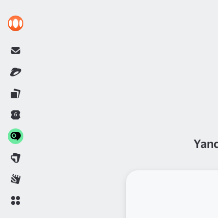
6
Yand